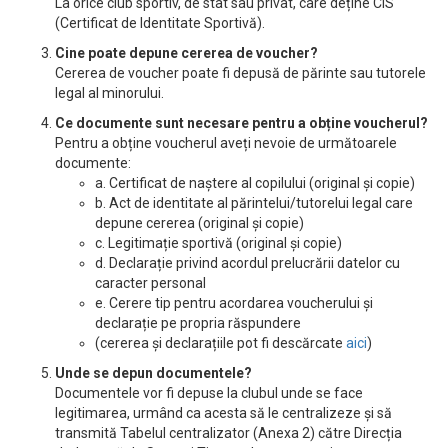
La orice club sportiv, de stat sau privat, care deține CIS
(Certificat de Identitate Sportivă).
Cine poate depune cererea de voucher?
Cererea de voucher poate fi depusă de părinte sau tutorele
legal al minorului.
Ce documente sunt necesare pentru a obține voucherul?
Pentru a obține voucherul aveți nevoie de următoarele
documente:
a. Certificat de naștere al copilului (original și copie)
b. Act de identitate al părintelui/tutorelui legal care
depune cererea (original și copie)
c. Legitimație sportivă (original și copie)
d. Declarație privind acordul prelucrării datelor cu
caracter personal
e. Cerere tip pentru acordarea voucherului și
declarație pe propria răspundere
(cererea și declarațiile pot fi descărcate
aici
)
Unde se depun documentele?
Documentele vor fi depuse la clubul unde se face
legitimarea, urmând ca acesta să le centralizeze și să
transmită Tabelul centralizator (Anexa 2) către Direcția