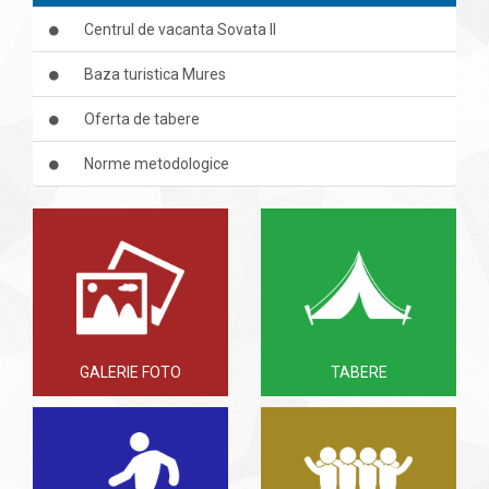
Centrul de vacanta Sovata II
Baza turistica Mures
Oferta de tabere
Norme metodologice
GALERIE FOTO
TABERE