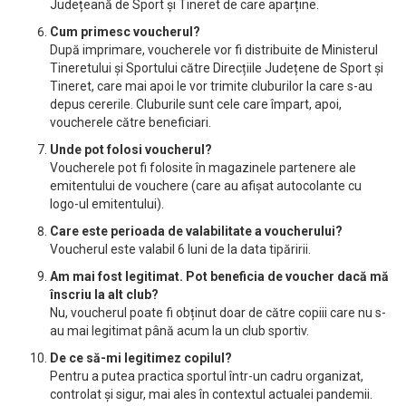
Județeană de Sport și Tineret de care aparține.
Cum primesc voucherul?
După imprimare, voucherele vor fi distribuite de Ministerul
Tineretului și Sportului către Direcțiile Județene de Sport și
Tineret, care mai apoi le vor trimite cluburilor la care s-au
depus cererile. Cluburile sunt cele care împart, apoi,
voucherele către beneficiari.
Unde pot folosi voucherul?
Voucherele pot fi folosite în magazinele partenere ale
emitentului de vouchere (care au afișat autocolante cu
logo-ul emitentului).
Care este perioada de valabilitate a voucherului?
Voucherul este valabil 6 luni de la data tipăririi.
Am mai fost legitimat. Pot beneficia de voucher dacă mă
înscriu la alt club?
Nu, voucherul poate fi obținut doar de către copiii care nu s-
au mai legitimat până acum la un club sportiv.
De ce să-mi legitimez copilul?
Pentru a putea practica sportul într-un cadru organizat,
controlat și sigur, mai ales în contextul actualei pandemii.