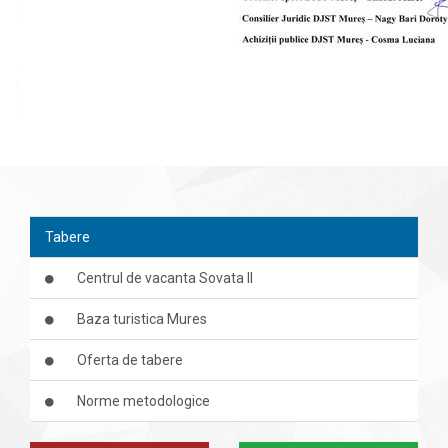
Tabere
Centrul de vacanta Sovata II
Baza turistica Mures
Oferta de tabere
Norme metodologice