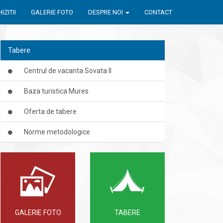
IZITII
GALERIE FOTO
DESPRE NOI
CONTACT
Tabere
Centrul de vacanta Sovata II
Baza turistica Mures
Oferta de tabere
Norme metodologice
GALERIE FOTO
TABERE