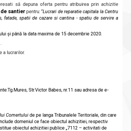
teresati să depuna oferta
pentru
atribuirea prin
achizitie
e de santier
pentru:
“
Lucrari de reparatie capitala la Centru
, fatade, spatii de cazare si cantina - spatiu de servire a
ului și până la data maxima de 15 decembrie 2020.
.
a lucrarilor
.
ante:Tg.Mures, Str.Victor Babes, nr.11 sau
adresa de e-
ului Comertului
de pe langa Tribunalele Teritoriale, din care
include domeniul ce face obiectul achizitiei,
respectiv
itue obiectul achizitiei publice „7112 – activitati de