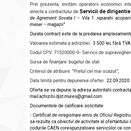
Prin prezenta,
invităm operatorii economici in
Servicii de dirigenti
directa
a contractului de
de Agrement Sovata I – Vila 1: reparatii acoperis
mesei – magazii
”.
Durata contract este de la predarea amplasament
Valoarea estimata a achizitiei :
3.500
lei, fără TVA 
Codul CPV:
7
1520000-9- Servicii de supraveghere 
Sursa de finanţare:
bugetul de stat
Criteriul de atribuire: “Pretul cel mai scazut”;
Data limită pentru depunerea ofertei :
22.09.2020
Oferta se va depun
e la adresa
autoritatii contract
mail:
achizitii.djst.mures@gmail.com
Documentele de calificare solicitate:
-
Certificat de inregistrare emis de Oficiul Registr
sa rezulte ca
obiectul de activitate
al ofertantului 
codurile CAEN corespunzatoare serviciilor ce const