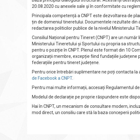
bază principiul dialogului structurat. Acesta își desfășo
20.08.2020 cu anexele sale şi în conformitate cu regleme
Principala competență a CNPT este dezvoltarea de planu
țin de domeniul tineretului. Documentele rezultate din 
redactarea politicilor publice de la nivelul Ministerului Ti
Consiliul Național pentru Tineret (CNPT) are un număr li
Ministerului Tineretului și Sportului cu propria sa struc
pentru o poziție în CNPT. Plenul este format din 10 Co
organizații membre, excepție fiind fundațiile județene p
federațiile pentru tineret județene.
Pentru orice întrebări suplimentare ne poți contacta la
de Facebook a CNPT
.
Pentru mai multe informații, accesați Regulamentul d
Modelul de declarație pe proprie răspundere este dispo
Hai în CNPT, un mecanism de consultare modern, incluziv, ac
mod direct, un consiliu care stă la baza conceperii politi