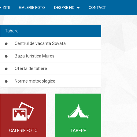
IZITII
GALERIE FOTO
DESPRE NOI
CONTACT
Tabere
Centrul de vacanta Sovata II
Baza turistica Mures
Oferta de tabere
Norme metodologice
GALERIE FOTO
TABERE