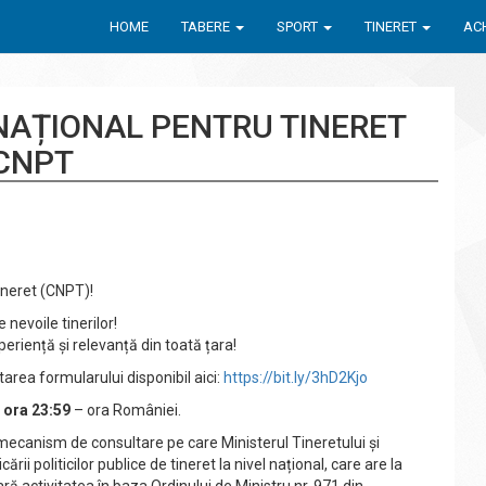
HOME
TABERE
SPORT
TINERET
ACH
 NAȚIONAL PENTRU TINERET
CNPT
Tineret (CNPT)!
nevoile tinerilor!
periență și relevanță din toată țara!
area formularului disponibil aici:
https://bit.ly/3hD2Kjo
 ora 23:59
– ora României.
mecanism de consultare pe care Ministerul Tineretului și
ării politicilor publice de tineret la nivel național, care are la