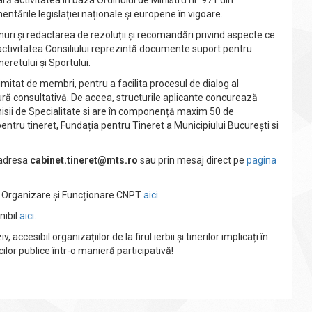
ară activitatea în baza Ordinului de Ministru nr. 971 din
ntările legislației naționale şi europene în vigoare.
ri și redactarea de rezoluții și recomandări privind aspecte ce
activitatea Consiliului reprezintă documente suport pentru
neretului și Sportului.
mitat de membri, pentru a facilita procesul de dialog al
tură consultativă. De aceea, structurile aplicante concurează
misii de Specialitate si are în componență maxim 50 de
entru tineret, Fundația pentru Tineret a Municipiului București si
 adresa
cabinet.tineret@mts.ro
sau prin mesaj direct pe
pagina
e Organizare și Funcționare CNPT
aici.
nibil
aici.
cesibil organizațiilor de la firul ierbii și tinerilor implicați în
cilor publice într-o manieră participativă!