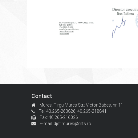
Contact
Mures, Tirgu Mures
Str.: Victor Babes, nr. 11
Tel: 40.265-263826,
40.265-218841
Fax: 40.265-216026
E-mail:
djst.mures@mts.ro