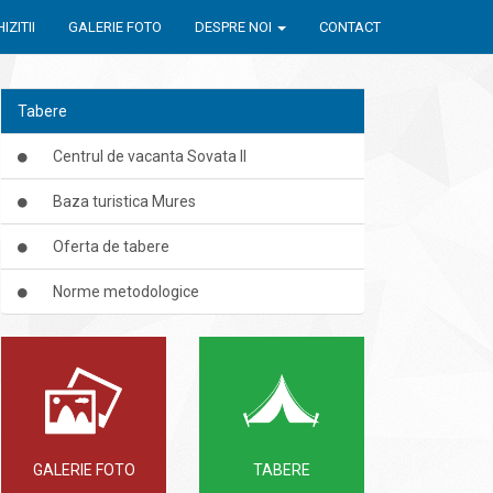
IZITII
GALERIE FOTO
DESPRE NOI
CONTACT
Tabere
Centrul de vacanta Sovata II
Baza turistica Mures
Oferta de tabere
Norme metodologice
GALERIE FOTO
TABERE