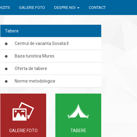
IZITII
GALERIE FOTO
DESPRE NOI
CONTACT
Tabere
Centrul de vacanta Sovata II
Baza turistica Mures
Oferta de tabere
Norme metodologice
GALERIE FOTO
TABERE