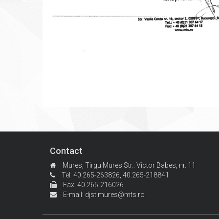
Contact
Mures, Tirgu Mures
Str.: Victor Babes, nr. 11
Tel: 40.265-263826,
40.265-218841
Fax: 40.265-216026
E-mail:
djst.mures@mts.ro