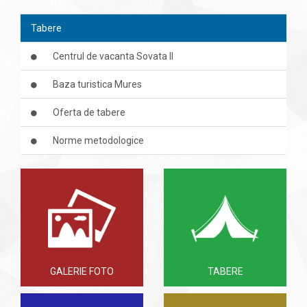
Tabere
Centrul de vacanta Sovata II
Baza turistica Mures
Oferta de tabere
Norme metodologice
GALERIE FOTO
TABERE