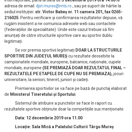
internaționale, până la data de
5 decembrie 2019 ora 14.00
la
adresa de email:
djst.mures@mts.ro
, sau pe suport de hârtie la
sediul instituției:
str. Victor Babeș nr. 11 camera 201, fax 0265-
216025
. Pentru verificare și confirmarea rezultatelor depuse, vă
rugăm insistent a ne comunica adresele web sau contactele
(federațiilor de specialitate). Unde este cazul trebuie să fim
anunțați de către structurile sportive care au sportivi dublu
legitimați.
Se vor premia sportivii legitimați
DOAR LA STRUCTURILE
SPORTIVE DIN JUDEȚUL MUREȘ
cu rezultate deosebite la
campionatele mondiale, europene, balcanice, naționale, cupele
mondiale, europene
(SE PREMIAZĂ DOAR REZULTATUL FINAL –
REZULTATELE PE ETAPELE DE CUPE NU SE PREMIAZA),
jocuri
universitare, la seniori, tineret, juniori și cadeți.
Premierea sportivilor se va face pe bază de punctaj elaborat
de
Ministerul Tineretului și Sportului
.
Sistemul de atribuire a punctelor se face în raport cu
rezultatele sportive obținute doar la competițiile sus menționate.
Data: 12 decembrie 2019 ora 11.00
Locație: Sala Mică a Palatului Culturii Târgu Mureș