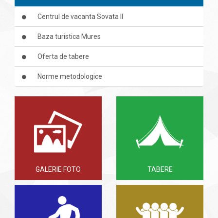
Centrul de vacanta Sovata II
Baza turistica Mures
Oferta de tabere
Norme metodologice
GALERIE FOTO
TABERE