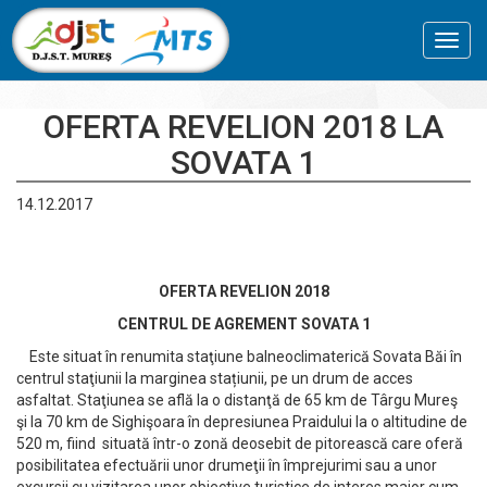
Toggl
navig
OFERTA REVELION 2018 LA
SOVATA 1
14.12.2017
OFERTA REVELION 2018
CENTRUL DE AGREMENT SOVATA 1
Este situat în renumita staţiune balneoclimaterică Sovata Băi în
centrul staţiunii la marginea stațiunii, pe un drum de acces
asfaltat. Staţiunea se află la o distanţă de 65 km de Târgu Mureş
şi la 70 km de Sighişoara în depresiunea Praidului la o altitudine de
520 m, fiind situată într-o zonă deosebit de pitorească care oferă
posibilitatea efectuării unor drumeţii în împrejurimi sau a unor