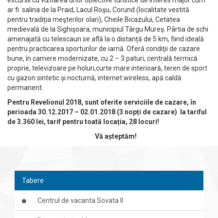
excursii cu vizitarea unor obiective turistice de interes major cum
ar fi: salina de la Praid, Lacul Roşu, Corund (localitate vestită
pentru tradiţia meşterilor olari), Cheile Bicazului, Cetatea
medievală de la Sighişoara, municipiul Târgu Mureş. Pârtia de schi
amenajată cu telescaun se află la o distanță de 5 km, fiind ideală
pentru practicarea sporturilor de iarnă. Oferă condiţii de cazare
bune, în camere modernizate, cu 2 – 3 paturi, centrală termică
proprie, televizoare pe holuri,curte mare interioară, teren de sport
cu gazon sintetic și nocturnă, internet wireless, apă caldă
permanent.
Pentru Revelionul 2018, sunt oferite serviciile de cazare, în
perioada 30.12.2017 – 02.01.2018 (3 nopți de cazare) la tariful
de 3.360 lei, tarif pentru toată locația, 28 locuri!
Vă așteptăm!
Tabere
Centrul de vacanta Sovata II