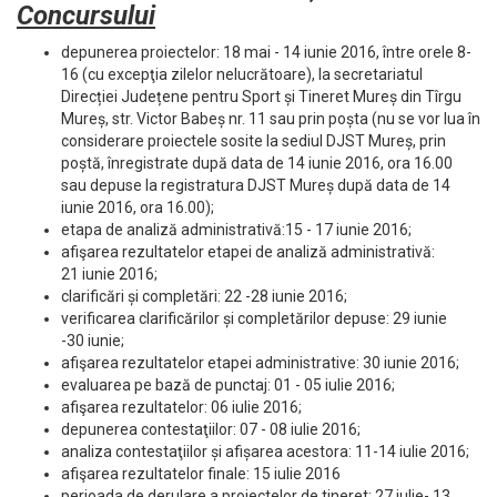
Concursului
depunerea proiectelor: 18 mai - 14 iunie 2016, între orele 8-
16 (cu excepţia zilelor nelucrătoare), la secretariatul
Direcției Județene pentru Sport și Tineret Mureș din Tîrgu
Mureș, str. Victor Babeș nr. 11 sau prin poșta (nu se vor lua în
considerare proiectele sosite la sediul DJST Mureș, prin
poștă, înregistrate după data de 14 iunie 2016, ora 16.00
sau depuse la registratura DJST Mureș după data de 14
iunie 2016, ora 16.00);
etapa de analiză administrativă:15 - 17 iunie 2016;
afişarea rezultatelor etapei de analiză administrativă:
21 iunie 2016;
clarificări și completări: 22 -28 iunie 2016;
verificarea clarificărilor și completărilor depuse: 29 iunie
-30 iunie;
afişarea rezultatelor etapei administrative: 30 iunie 2016;
evaluarea pe bază de punctaj: 01 - 05 iulie 2016;
afişarea rezultatelor: 06 iulie 2016;
depunerea contestaţiilor: 07 - 08 iulie 2016;
analiza contestaţiilor și afișarea acestora: 11-14 iulie 2016;
afişarea rezultatelor finale: 15 iulie 2016
perioada de derulare a proiectelor de tineret: 27 iulie- 13