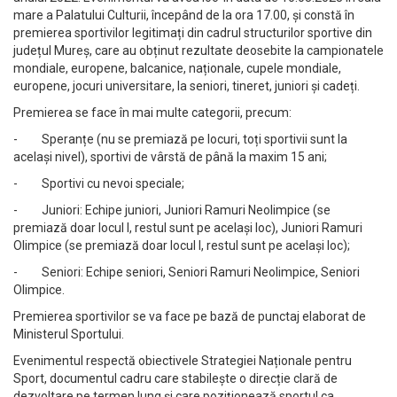
mare a Palatului Culturii, începând de la ora 17.00, și constă în
premierea sportivilor legitimați din cadrul structurilor sportive din
județul Mureș, care au obținut rezultate deosebite la campionatele
mondiale, europene, balcanice, naționale, cupele mondiale,
europene, jocuri universitare, la seniori, tineret, juniori și cadeți.
Premierea se face în mai multe categorii, precum:
- Speranțe (nu se premiază pe locuri, toți sportivii sunt la
același nivel), sportivi de vârstă de până la maxim 15 ani;
- Sportivi cu nevoi speciale;
- Juniori: Echipe juniori, Juniori Ramuri Neolimpice (se
premiază doar locul I, restul sunt pe același loc), Juniori Ramuri
Olimpice (se premiază doar locul I, restul sunt pe același loc);
- Seniori: Echipe seniori, Seniori Ramuri Neolimpice, Seniori
Olimpice.
Premierea sportivilor se va face pe bază de punctaj elaborat de
Ministerul Sportului.
Evenimentul respectă obiectivele Strategiei Naționale pentru
Sport, documentul cadru care stabilește o direcție clară de
dezvoltare pe termen lung și care poziționează sportul ca