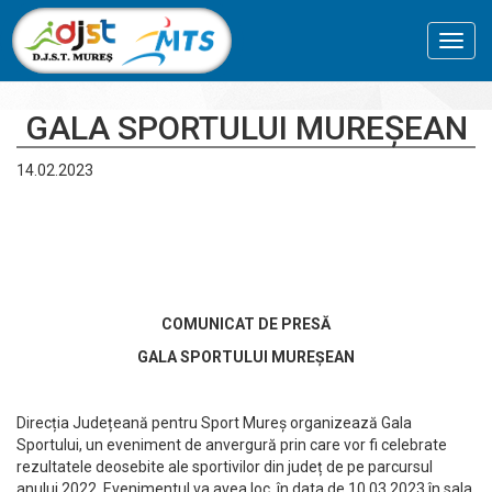
Toggl
navig
GALA SPORTULUI MUREȘEAN
14.02.2023
COMUNICAT DE PRESĂ
GALA SPORTULUI MUREȘEAN
Direcția Județeană pentru Sport Mureș organizează Gala
Sportului, un eveniment de anvergură prin care vor fi celebrate
rezultatele deosebite ale sportivilor din județ de pe parcursul
anului 2022. Evenimentul va avea loc în data de 10.03.2023 în sala