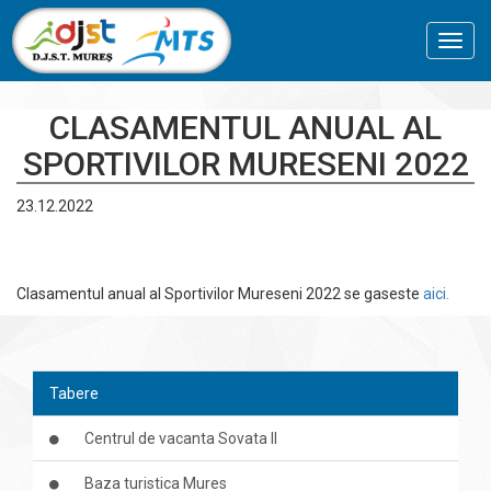
Toggl
navig
CLASAMENTUL ANUAL AL
SPORTIVILOR MURESENI 2022
23.12.2022
Clasamentul anual al Sportivilor Mureseni 2022 se gaseste
aici.
Tabere
Centrul de vacanta Sovata II
Baza turistica Mures