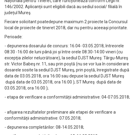
Națională pentru Tineret, care funcționează conform Legii nr.
146/2002. Aplicanții sunt eligibili dacă au sediul social/ filială în
județul Mureş.
Fiecare solicitant poatedepune maximum 2 proiecte la Concursul
local de proiecte de tineret 2018, dar nu pentru aceeași prioritate.
Perioade:
- depunerea dosarului de concurs: 16.04- 03.05.2018, întreorele
08:30 -16:00 de luni până joi și între orele 08:30-14:00 vineri (cu
excepţia zilelor nelucrătoare), la sediul DJST Mureş: Târgu-Mureş
str. Victor Babeş nr. 11, sau prin poștă (nu se vor lua în considerare
dosarele sosite la sediul DJST Mureş, prin poștă, înregistrate după
data de 03.05.2018, ora 16:00 sau depuse la sediul DJST Mureş
după data de 03.05.2018, ora 16:00 ); ST Mureş după data de
03.05.2018, ora 16:00 );
- etapa de verificare a conformității administrative: 04-07.05.2018;
- afișarea rezultatelor preliminare ale etapei de verificare a
conformității administrative: 07.05.2018;
- depunerea completărilor: 08-14.05.2018;