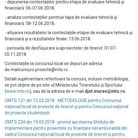
- depunerea contestațiilor pentru etapa de evaluare tehnică și
financiară: 06-07.06.2018;
- analiza contestațiilor pentrue tapa de evaluare tehnică și
financiară: 08-12.06.2018;
- afișarea rezultatelor la contestațiile etapei de evaluare tehnică și
financiară și a rezultatelor finale: 13.06.2018.
- perioada de desfășurare a aproiectelor de tineret: 01.07-
05.11.2018.
Contestațiile la concursul local se depun pe adresa
de
mailconcurs.proiecte@mts.ro
Detalii suplimentare referitoare la concurs, inclusiv metodologia,
se pot obţine de pe site-ul Ministerului Tineretului şi Sportului
(
www.mts.ro
), sau de la adresa de e-mail
djst.mures@mts.ro
.
OMTS 121 din 12.02.2018 -
METODOLOGIE pentru Concursul
național/local de proiecte de tineret și pentru Concursul național
de proiecte studențești
OMTS 224 din 19.03.2018 - privind aprobarea Ghidului de
implementare pentru proiectele cu finanţare neramburabilă din
cadrul Concursul național/local de proiecte de tineret și pentru