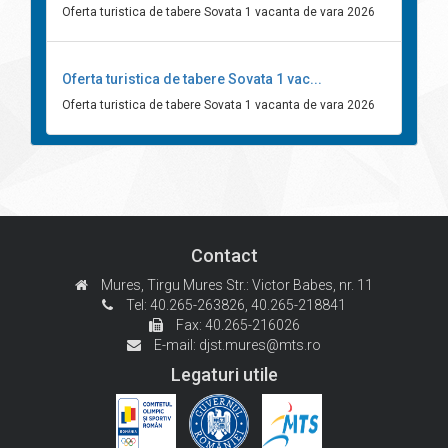
Oferta turistica de tabere Sovata 1 vacanta de vara 2026
Oferta turistica de tabere Sovata 1 vac...
Oferta turistica de tabere Sovata 1 vacanta de vara 2026
Contact
Mures, Tirgu Mures
Str.: Victor Babes, nr. 11
Tel: 40.265-263826,
40.265-218841
Fax: 40.265-216026
E-mail:
djst.mures@mts.ro
Legaturi utile