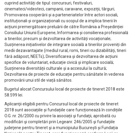
cuprind activități de tipul: concursuri, festivaluri,
cinemateci/videoteci, campanii, caravane, expoziții, târguri;
Promovarea cooperării și a parteneriatelor între actori sociali,
instituționali și organizaționali cu scopul de a implica tinerii în
acțiuni premergătoare preluării de către România a Președinției
Consiliului Uniunii Europene; Informarea și consilierea profesională
a tinerilor, precum și dezvoltarea de activități vocaționale;
Susținerea inițiativelor de integrare socială a tinerilor proveniți din
medii dezavantajate (mediul rural, romi, tineri cu dizabilități, tineri
fără adăpost, NEETs); Diversificarea și dezvoltarea de acțiuni
specifice de voluntariat, educație civică și implicare socială;
Susținerea diversității culturale și a accesului la cultură;
Dezvoltarea de proiecte de educație pentru sănătate în vederea
promovării unui stil de viață sănătos.
Bugetul alocat Concursului local de proiecte de tineret 2018 este
58.599 lei.
Aplicanţii eligibili pentru Concursul local de proiecte de tineret
2018 sunt asociațiile și fundațiile care funcționează în condițiile
O.G. nr. 26/2000 cu privire la asociații şi fundaţii, aprobată cu
modificări şi completări prin Legeanr. 246/2005 şi fundaţiile
judeţene pentru tineret şi a municipiului București și Fundația