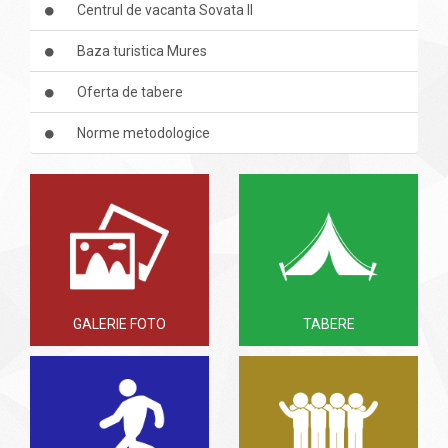
Centrul de vacanta Sovata II
Baza turistica Mures
Oferta de tabere
Norme metodologice
GALERIE FOTO
TABERE