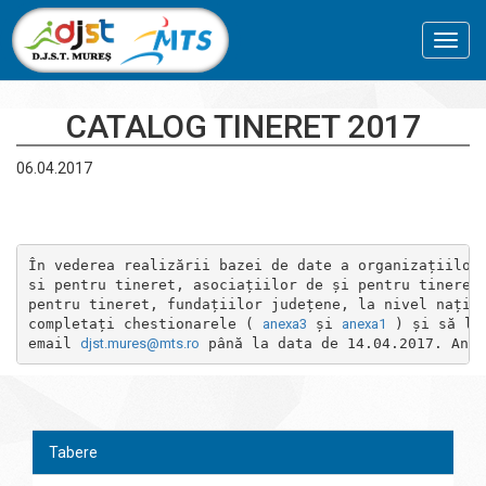
Toggl
navig
CATALOG TINERET 2017
06.04.2017
În vederea realizării bazei de date a organizațiilor 
si pentru tineret, asociațiilor de și pentru tineret,
pentru tineret, fundațiilor județene, la nivel națion
completați chestionarele ( 
anexa3
 și 
anexa1
 ) și să le
email 
djst.mures@mts.ro
 până la data de 14.04.2017. Anex
Tabere