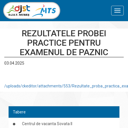
Toggl
navig
REZULTATELE PROBEI
PRACTICE PENTRU
EXAMENUL DE PAZNIC
03.04.2025
/uploads/ckeditor/attachments/553/Rezultate_proba_practica_ex
Tabere
Centrul de vacanta Sovata II