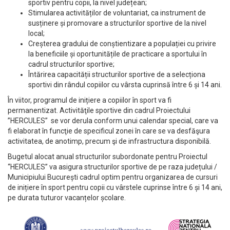
sportiv pentru copii, la nivel județean;
Stimularea activităților de voluntariat, ca instrument de
susținere și promovare a structurilor sportive de la nivel
local;
Creșterea gradului de conștientizare a populației cu privire
la beneficiile și oportunitățile de practicare a sportului în
cadrul structurilor sportive;
Întărirea capacității structurilor sportive de a selecționa
sportivi din rândul copiilor cu vârsta cuprinsă între 6 și 14 ani.
În viitor, programul de inițiere a copiilor în sport va fi
permanentizat. Activităţile sportive din cadrul Proiectului
”HERCULES” se vor derula conform unui calendar special, care va
fi elaborat în funcţie de specificul zonei în care se va desfăşura
activitatea, de anotimp, precum şi de infrastructura disponibilă.
Bugetul alocat anual structurilor subordonate pentru Proiectul
“HERCULES” va asigura structurilor sportive de pe raza județului /
Municipiului București cadrul optim pentru organizarea de cursuri
de inițiere în sport pentru copii cu vârstele cuprinse între 6 și 14 ani,
pe durata tuturor vacanțelor școlare.