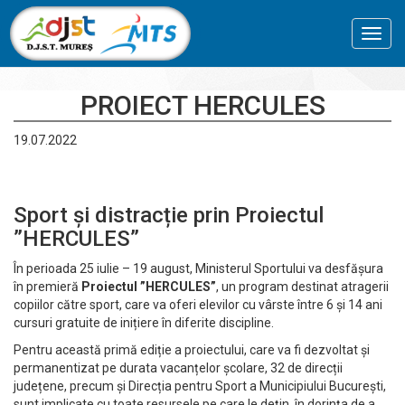
Toggl
navig
PROIECT HERCULES
19.07.2022
Sport și distracție prin Proiectul
”HERCULES”
În perioada 25 iulie – 19 august, Ministerul Sportului va desfășura
în premieră
Proiectul ”HERCULES”
, un program destinat atragerii
copiilor către sport, care va oferi elevilor cu vârste între 6 și 14 ani
cursuri gratuite de inițiere în diferite discipline.
Pentru această primă ediție a proiectului, care va fi dezvoltat și
permanentizat pe durata vacanțelor școlare, 32 de direcții
județene, precum și Direcția pentru Sport a Municipiului București,
sunt implicate cu toate resursele pe care le dețin, în dorința de a