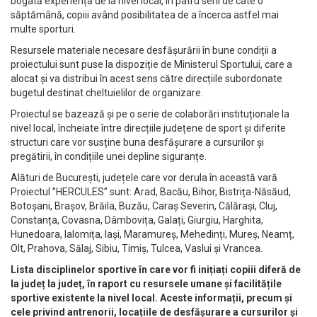
bogată experiență de la nivel local, în patru serii de câte o
săptămână, copiii având posibilitatea de a încerca astfel mai
multe sporturi.
Resursele materiale necesare desfășurării în bune condiții a
proiectului sunt puse la dispoziție de Ministerul Sportului, care a
alocat și va distribui în acest sens către direcțiile subordonate
bugetul destinat cheltuielilor de organizare.
Proiectul se bazează și pe o serie de colaborări instituționale la
nivel local, încheiate între direcțiile județene de sport și diferite
structuri care vor susține buna desfășurare a cursurilor și
pregătirii, în condițiile unei depline siguranțe.
Alături de București, județele care vor derula în această vară
Proiectul ”HERCULES” sunt: Arad, Bacău, Bihor, Bistrița-Năsăud,
Botoșani, Brașov, Brăila, Buzău, Caraș Severin, Călărași, Cluj,
Constanța, Covasna, Dâmbovița, Galați, Giurgiu, Harghita,
Hunedoara, Ialomița, Iași, Maramureș, Mehedinți, Mureș, Neamț,
Olt, Prahova, Sălaj, Sibiu, Timiș, Tulcea, Vaslui și Vrancea.
Lista disciplinelor sportive în care vor fi inițiați copiii diferă de
la județ la județ, în raport cu resursele umane și facilitățile
sportive existente la nivel local. Aceste informații, precum și
cele privind antrenorii, locațiile de desfășurare a cursurilor și