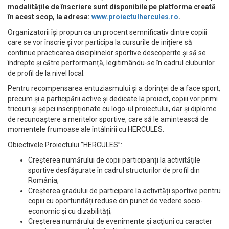
modalitățile de înscriere sunt disponibile pe platforma creată
în acest scop, la adresa:
www.proiectulhercules.ro
.
Organizatorii își propun ca un procent semnificativ dintre copiii
care se vor înscrie și vor participa la cursurile de inițiere să
continue practicarea disciplinelor sportive descoperite și să se
îndrepte și către performanță, legitimându-se în cadrul cluburilor
de profil de la nivel local.
Pentru recompensarea entuziasmului și a dorinței de a face sport,
precum și a participării active și dedicate la proiect, copiii vor primi
tricouri și șepci inscripționate cu logo-ul proiectului, dar și diplome
de recunoaștere a meritelor sportive, care să le amintească de
momentele frumoase ale întâlnirii cu HERCULES.
Obiectivele Proiectului ”HERCULES”:
Creșterea numărului de copii participanți la activitățile
sportive desfășurate în cadrul structurilor de profil din
România;
Creșterea gradului de participare la activități sportive pentru
copiii cu oportunități reduse din punct de vedere socio-
economic și cu dizabilități;
Creșterea numărului de evenimente și acțiuni cu caracter