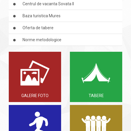
Centrul de vacanta Sovata II
Baza turistica Mures
Oferta de tabere
Norme metodologice
GALERIE FOTO
TABERE