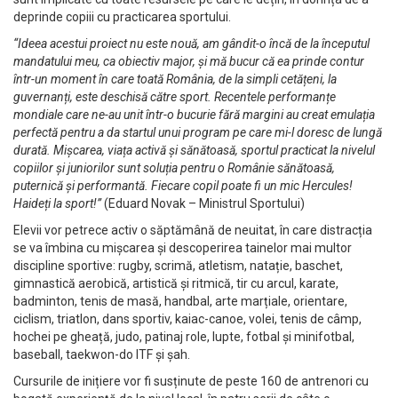
deprinde copiii cu practicarea sportului.
“Ideea acestui proiect nu este nouă, am gândit-o încă de la începutul
mandatului meu, ca obiectiv major, și mă bucur că ea prinde contur
într-un moment în care toată România, de la simpli cetățeni, la
guvernanți, este deschisă către sport. Recentele performanțe
mondiale care ne-au unit într-o bucurie fără margini au creat emulația
perfectă pentru a da startul unui program pe care mi-l doresc de lungă
durată. Mișcarea, viața activă și sănătoasă, sportul practicat la nivelul
copiilor și juniorilor sunt soluția pentru o Românie sănătoasă,
puternică și performantă. Fiecare copil poate fi un mic Hercules!
Haideți la sport!”
(Eduard Novak – Ministrul Sportului)
Elevii vor petrece activ o săptămână de neuitat, în care distracția
se va îmbina cu mișcarea și descoperirea tainelor mai multor
discipline sportive: rugby, scrimă, atletism, natație, baschet,
gimnastică aerobică, artistică și ritmică, tir cu arcul, karate,
badminton, tenis de masă, handbal, arte marțiale, orientare,
ciclism, triatlon, dans sportiv, kaiac-canoe, volei, tenis de câmp,
hochei pe gheață, judo, patinaj role, lupte, fotbal și minifotbal,
baseball, taekwon-do ITF și șah.
Cursurile de inițiere vor fi susținute de peste 160 de antrenori cu