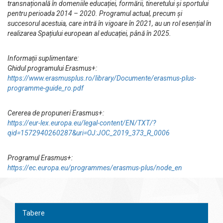
transnațională în domeniile educației, formării, tineretului și sportului
pentru perioada 2014 – 2020. Programul actual, precum și
succesorul acestuia, care intră în vigoare în 2021, au un rol esențial în
realizarea Spațiului european al educației, până în 2025.
Informații suplimentare:
Ghidul programului Erasmus+:
https://www.erasmusplus.ro/library/Documente/erasmus-plus-
programme-guide_ro.pdf
Cererea de propuneri Erasmus+:
https://eur-lex.europa.eu/legal-content/EN/TXT/?
qid=1572940260287&uri=OJ:JOC_2019_373_R_0006
Programul Erasmus+:
https://ec.europa.eu/programmes/erasmus-plus/node_en
Tabere