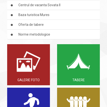
Centrul de vacanta Sovata II
Baza turistica Mures
Oferta de tabere
Norme metodologice
GALERIE FOTO
TABERE