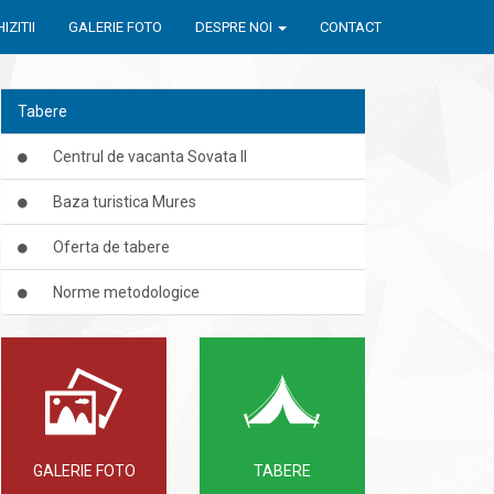
IZITII
GALERIE FOTO
DESPRE NOI
CONTACT
Tabere
Centrul de vacanta Sovata II
Baza turistica Mures
Oferta de tabere
Norme metodologice
GALERIE FOTO
TABERE